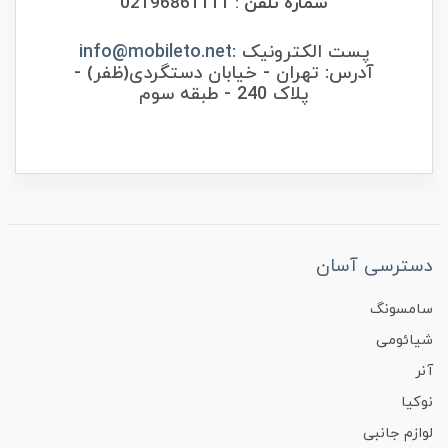
شماره تلفن :
02196861111
پست الکترونیک
:
info@mobileto.net
آدرس: تهران - خیابان دستگردی(ظفر) -
پلاک 240 - طبقه سوم
دسترسی آسان
سامسونگ
شیائومی
آنر
نوکیا
لوازم جانبی