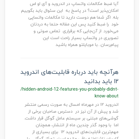
آیا ضبط مکالمات واتساپ در اندروید و آی او اس
امکان‌پذیر است؟ در پاسخ به این سئوال باید بگوییم
بله. اگر شما هم دوست دارید تا مکالمات واتساپی
خود را ضبط کنید پس این مقاله حتما به دردتان
می‌خورد. از آن‌جایی که برقراری تماس صوتی و
تصویری در واتساپ بسیار راحت‌ است این
پیام‌رسان...با موبایلتو همراه باشید
هرآنچه باید درباره قابلیت‌های اندروید
۱۲ باید بدانید
/hidden-android-12-features-you-probably-didnt-
know-about
اندروید ۱۲ در مهرماه امسال به صورت رسمی منتشر
شد و پیش از آن نیز در دسترس صاحبان برخی از
گوشی‌‌های مبتنی بر سیستم عامل گوگل قرار داشت.
اما با وجود گذر چندین ماه از انتشار، همچنان
مهم‌ترین قابلیت‌های اندروید ۱۲ برای بسیاری از
کاربران ناشناخته باقی مانده است. تمرکز گوگل... با