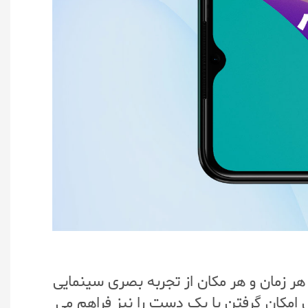
 صفحه نمایش به بدنه 90.66 درصد، می‌توانید در هر زمان و هر مکان از تجربه بصری سینمایی
20.5:9 را ارائه می دهد و در عین حال امکان گرفتن با یک دست را نیز فراهم می