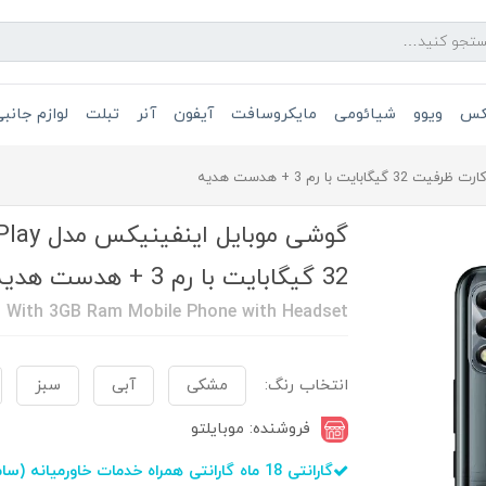
یکس
ویوو
شیائومی
مایکروسافت
آیفون
آنر
تبلت
لوازم جانب
32 گیگابایت با رم 3 + هدست هدیه
GB With 3GB Ram Mobile Phone with Headset
انتخاب رنگ:
مشکی
آبی
سبز
فروشنده: موبایلتو
گارانتی 18 ماه گارانتی همراه خدمات خاورمیانه (سامتل)