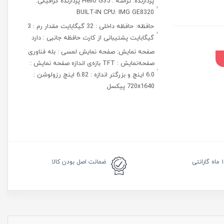
پردازنده: تراشه : Helio G35 پردازنده گرافیکی:
BUILT-IN CPU: IMG GE8320
حافظه: حافظه داخلی : 32 گیگابایت مقدار رم : 3
گیگابایت پشتیبانی از کارت حافظه جانبی : دارد
صفحه نمایش: صفحه نمایش لمسی : بله فناوری
صفحه‌نمایش : TFT بازه‌ی اندازه صفحه نمایش :
6.0 اینچ و بزرگتر اندازه : 6.82 اینچ رزولوشن :
720x1640 پیکسل
رانتی
ضمانت
اصل بودن کالا