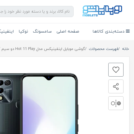
دسته‌بندی کالاها
صفحه اصلی
سامسونگ
نوکیا
اینفین
خانه
فهرست محصولات
گوشی موبایل اینفینیکس مدل Hot 11 Play دو سیم کارت ظرفیت 32 گیگابایت با رم 3 + هدست هدیه