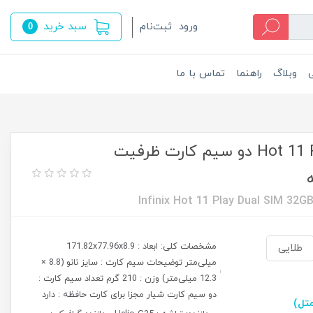
سبد خرید
ورود
ثبت‌نام
0
ی
وبلاگ
راهنما
تماس با ما
گوشی موبایل اینفینیکس مدل Hot 11 Play دو سیم کارت ظرفیت
Infinix Hot 11 Play Dual SIM 32
مشخصات کلی: ابعاد : 171.82x77.96x8.9
طلایی
میلی‌متر توضیحات سیم کارت : سایز نانو (8.8 ×
12.3 میلی‌متر) وزن : 210 گرم تعداد سیم کارت :
دو سیم کارت شیار مجزا برای کارت حافظه : دارد