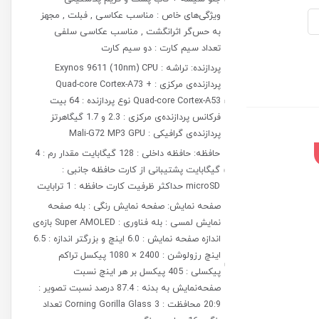
ویژگی‌های خاص : مناسب عکاسی , فبلت , مجهز
به حس‌گر اثرانگشت , مناسب عکاسی سلفی
تعداد سیم کارت : دو سیم کارت
پردازنده: تراشه : Exynos 9611 (10nm) CPU
پردازنده‌ی مرکزی : Quad-core Cortex-A73 +
Quad-core Cortex-A53 نوع پردازنده : 64 بیت
فرکانس پردازنده‌ی مرکزی : 2.3 و 1.7 گیگاهرتز
پردازنده‌ی گرافیکی : Mali-G72 MP3 GPU
حافظه: حافظه داخلی : 128 گیگابایت مقدار رم : 4
گیگابایت پشتیبانی از کارت حافظه جانبی :
microSD حداکثر ظرفیت کارت حافظه : 1 ترابایت
صفحه نمایش: صفحه نمایش رنگی : بله صفحه
نمایش لمسی : بله فناوری : Super AMOLED بازه‌ی
اندازه صفحه نمایش : 6.0 اینچ و بزرگتر اندازه : 6.5
اینچ رزولوشن : 2400 × 1080 پیکسل تراکم
پیکسلی : 405 پیکسل بر هر اینچ نسبت
صفحه‌نمایش به بدنه : 87.4 درصد نسبت تصویر :
20:9 محافظت : Corning Gorilla Glass 3 تعداد