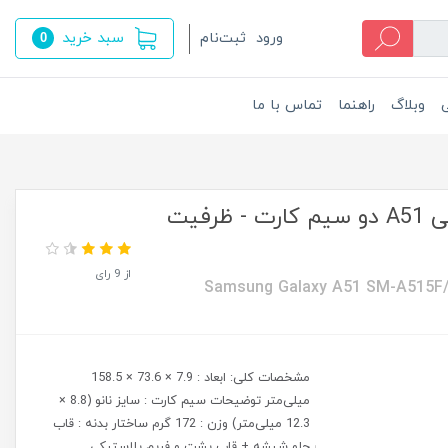
سبد خرید
ورود
ثبت‌نام
0
ی
وبلاگ
راهنما
تماس با ما
گوشی موبايل سامسونگ مدل گلکسی A51 دو سیم کارت - ظرفیت
از 9 رای
Samsung Galaxy A51 SM-A515F/
مشخصات کلی: ابعاد : 7.9 × 73.6 × 158.5
میلی‌متر توضیحات سیم کارت : سایز نانو (8.8 ×
12.3 میلی‌متر) وزن : 172 گرم ساختار بدنه : قاب
جلو شیشه + قاب پشت و فریم پلاستیکی