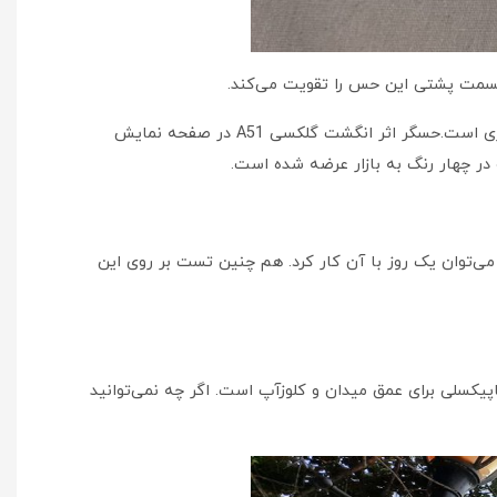
قسمت پشتی این حس را تقویت می‌کند.
همانند بسیاری از گوشه‌های این محدوده قسمت سامسونگ گلکسی A51 ضد آب نیست. این گوشی هم چنین دارای جک ۳.۵ میلی متری است.حسگر اثر انگشت گلکسی A51 در صفحه نمایش
صورت استفاده معمولی از این گوشی می‌توان یک روز با آن کار کرد. هم چنین تست بر روی این
هار دوربین اصلی دارد که شامل لنز ۴۸ مگاپیکسلی به عنوان دوربین اصلی، لنز فوق عریض ۱۲ مگا پیکسلی و دو لنز ۵ مگاپیکسلی برای عمق میدان و کلوزآپ است. اگر چه نمی‌توانید