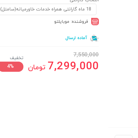
انتخاب گارانتی:
18 ماه گارانتی همراه خدمات خاورمیانه(سامتل)
فروشنده: موبایلتو
آماده ارسال
7,550,000
تخفیف
7,299,000
تومان
4%