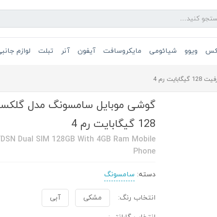
یکس
ویوو
شیائومی
مایکروسافت
آیفون
آنر
تبلت
لوازم جانب
128 گیگابایت رم 4
DSN Dual SIM 128GB With 4GB Ram Mobile
Phone
دسته:
سامسونگ
انتخاب رنگ:
مشکی
آبی