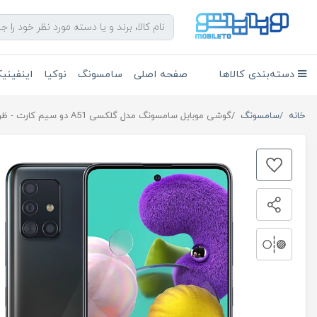
دسته‌بندی کالاها
صفحه اصلی
سامسونگ
نوکیا
اینفین
خانه
سامسونگ
گوشی موبايل سامسونگ مدل گلکسی A51 دو سیم کارت - ظرفیت 128 گیگابایت رم 4