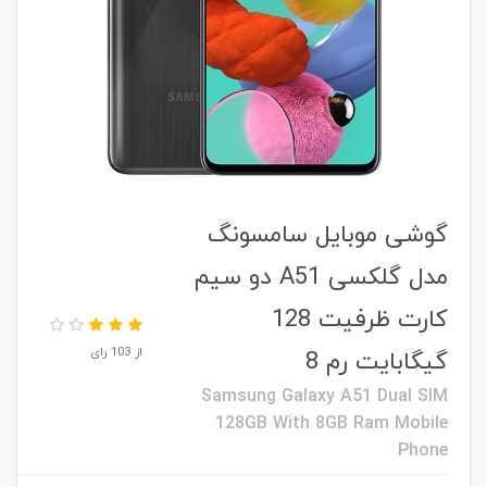
گوشی موبايل سامسونگ
مدل گلکسی A51 دو سیم
کارت ظرفیت 128
از 103 رای
گیگابایت رم 8
Samsung Galaxy A51 Dual SIM
128GB With 8GB Ram Mobile
Phone