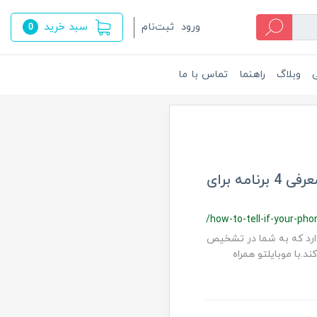
سبد خرید
ورود
ثبت‌نام
0
ی
وبلاگ
راهنما
تماس با ما
چگونه از سلامت تلفن همراه خود مطلع شویم؛ معرفی 4 برنامه برای
/how-to-tell-if-your-pho
 وجود دارد که به شما در تشخیص
با موبایلتو همراه