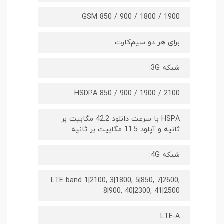
GSM 850 / 900 / 1800 / 1900
برای هر دو سیم‌کارت
شبکه 3G:
HSDPA 850 / 900 / 1900 / 2100
HSPA با سرعت دانلود 42.2 مگابیت بر
ثانیه و آپلود 11.5 مگابیت بر ثانیه
شبکه 4G:
LTE band 1|2100, 3|1800, 5|850, 7|2600,
8|900, 40|2300, 41|2500
LTE-A