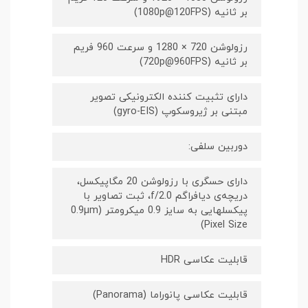
بر ثانیه (1080p@120FPS)
رزولوشن 720 × 1280 و سرعت 960 فریم
بر ثانیه (720p@960FPS)
دارای تثبیت کننده الکترونیکی تصویر
مبتنی بر ژیروسکوپ (gyro-EIS)
دوربین سلفی:
دارای حسگری با رزولوشن 20 مگاپیکسل،
دریچه‌ی دیافراگم f/2.0، ثبت تصاویر با
پیکسل‎هایی به سایز 0.9 میکرومتر (0.9µm
Pixel Size)
قابلیت عکاسی HDR
قابلیت عکاسی پانوراما (Panorama)