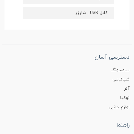
کابل USB , شارژر
دسترسی آسان
سامسونگ
شیائومی
آنر
نوکیا
لوازم جانبی
راهنما