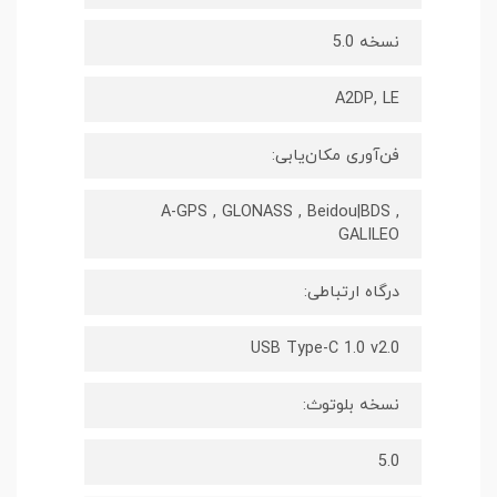
نسخه 5.0
A2DP, LE
فن‌آوری مکان‌یابی:
A-GPS , GLONASS , Beidou|BDS ,
GALILEO
درگاه ارتباطی:
USB Type-C 1.0 v2.0
نسخه بلوتوث:
5.0