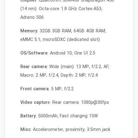
Chipset
: Qualcomm SDM450 Snapdragon 450
(14 nm): Octa-core 1.8 GHz Cortex-A53;
Adreno 506
Memory
: 32GB 3GB RAM, 64GB 4GB RAM;
eMMC 5.1; microSDXC (dedicated slot)
OS/Software
: Android 10; One UI 2.5
Rear camera
: Wide (main): 13 MP, f/2.2, AF;
Macro: 2 MP, f/2.4; Depth: 2 MP, f/2.4
Front camera
: 5 MP, f/2.2
Video captur
e: Rear camera: 1080p@30fps
Battery
: 5000mAh; Fast charging 15W
Misc
: Accelerometer, proximity; 3.5mm jack