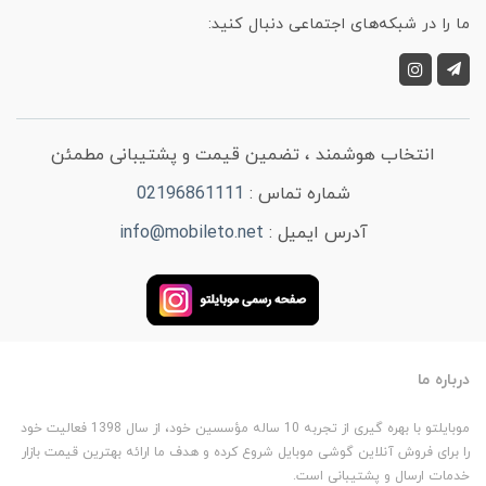
ما را در شبکه‌های اجتماعی دنبال کنید:
انتخاب هوشمند ، تضمین قیمت و پشتیبانی مطمئن
شماره تماس :
02196861111
آدرس ایمیل :
info@mobileto.net
درباره ما
موبایلتو با بهره گیری از تجربه 10 ساله مؤسسین خود، از سال 1398 فعالیت خود
را برای فروش آنلاین گوشی موبایل شروع کرده و هدف ما ارائه بهترین قیمت بازار
خدمات ارسال و پشتیبانی است.