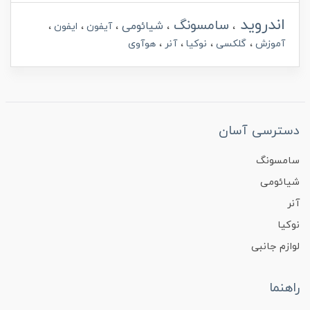
اندروید
سامسونگ
شیائومی
آیفون
ایفون
آموزش
گلکسی
نوکیا
آنر
هوآوی
دسترسی آسان
سامسونگ
شیائومی
آنر
نوکیا
لوازم جانبی
راهنما