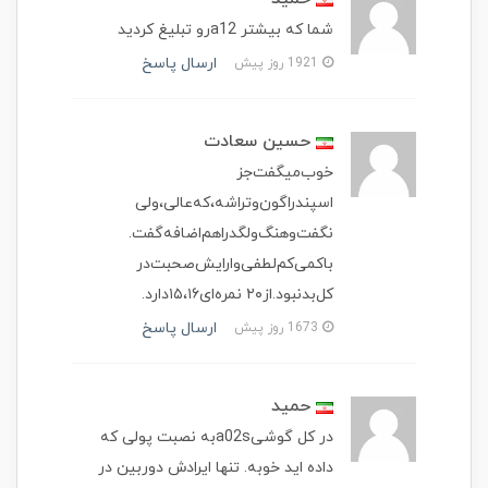
شما که بیشتر a12رو تبلیغ کردید
ارسال پاسخ
1921 روز پیش
حسین سعادت
خوب‌میگفت‌جز‌
اسپندراگون‌وتراشه‌‌،که‌عالی‌،ولی‌
نگفت‌وهنگ‌ولگد‌را‌هم‌اضافه‌گفت‌‌.
باکمی‌کم‌لطفی‌وارایش‌صحبت‌در
کل‌بد‌نبود‌.از‌۲۰‌‌ نمره‌ای۱۵،۱۶‌دارد.
ارسال پاسخ
1673 روز پیش
حمید
در کل گوشیa02sبه نصبت پولی که
داده اید خوبه. تنها ایرادش دوربین در