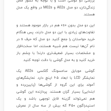
بررسی دو گوشی است و با توجه به کشور محل
زندگی‌تان، دو مدل A02s و M02s در واقع یک مدل
هستند.
این دو مدل بدون «s» هم در بازار موجود هستند و
تفاوت‌های زیادی با این دو مدل دارند، پس هنگام
خرید حواستان را جمع کنید. دو مدل که حرف s در
نام آن‌ها نیست هم شبیه هستند، اما سخت‌افزار
و مشخصات بسیار ضعیف‌تری دارند!‌ با چشم باز
خرید کنید و به مدل گوشی با دقت توجه کنید.
گوشی موبایل سامسونگ گلکسی A02s یک
نمایشگر LCD با ابعاد ۶.۵ اینچ دارد. نمایشگرهای
آمولد برای این گروه از گوشی‌ها (پایین‌رده و
ابتدایی) بسیار گران هستند. پردازنده این گوشی
هم نمی‌تواند گزینه قابل توجهی باشد و یک
اسنپدراگون ۴۵۰ که بیش از سه سال از عمرش