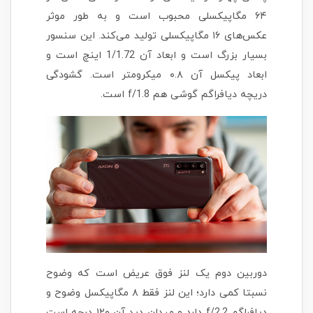
۶۴ مگاپیکسلی محبوب است و به طور موثر
عکس‌های ۱۶ مگاپیکسلی تولید می‌کند. این سنسور
بسیار بزرگ است و ابعاد آن 1/1.72 اینچ است و
ابعاد پیکسل آن ۰.۸ میکرومتر است. گشودگی
دریچه دیافراگم گوشی هم f/1.8 است.
دوربین دوم یک لنز فوق عریض است که وضوح
نسبتا کمی دارد؛ این لنز فقط ۸ مگاپیکسل وضوح و
دیافراگم f/2.2 دارد و میدان دید آن ۱۲۰ درجه است