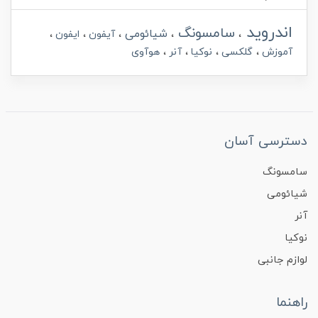
اندروید
سامسونگ
شیائومی
آیفون
ایفون
آموزش
گلکسی
نوکیا
آنر
هوآوی
دسترسی آسان
سامسونگ
شیائومی
آنر
نوکیا
لوازم جانبی
راهنما