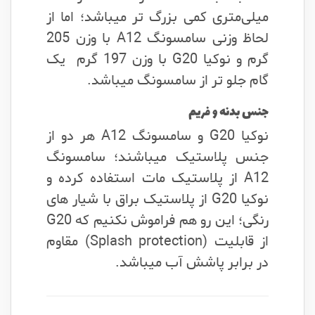
میلی‌متری کمی بزرگ تر میباشد؛ اما از
لحاظ وزنی سامسونگ A12 با وزن 205
گرم و نوکیا G20 با وزن 197 گرم یک
گام جلو تر از سامسونگ میباشد.
جنس بدنه و فریم
نوکیا G20 و سامسونگ A12 هر دو از
جنس پلاستیک میباشند؛ سامسونگ
A12 از پلاستیک مات استفاده کرده و
نوکیا G20 از پلاستیک براق با شیار های
رنگی؛ این رو هم فراموش نکنیم که G20
از قابلیت (Splash protection) مقاوم
در برابر پاشش آب میباشد.