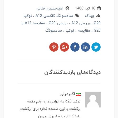
16 تير 1400
امیرحسین جلالی
وبلاگ
سامسونگ گلکسی A12
نوکیا
G20
بررسی A12
بررسی G20
مقایسه A12 و
G20
مقایسه
نوکیا
سامسونگ
دیدگاه‌های بازدیدکنندگان
اکبرعزتی
نوکیا g20 یه ایرادی داره اونم دکمه
برگشت پائین صفحه نداره برای برگشت
باید کلا از برنامه بری بیرون