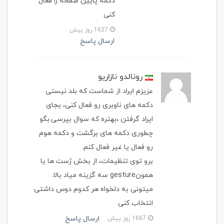
دکمه پایین صفحه را فعال
کنی
1627 روز پیش
ارسال پاسخ
رونالدو نازاریو
عزیزم ایراد از شماست که بلد نیستی
دکمه های ناوبری رو فعال کنی، بجای
ایراد گرفتن ،بهتره که سوال بپرسی.بگو
چطوری دکمه های برگشت و دکمه هوم
رو فعال یا غیر فعال کنم.
برو توی تنظیمات، از بخش ژست ها یا
همونgesture سه گزینه میاد بالا.
میتونی به دلخواه هر کدوم دوس داشتی
انتخاب کنی
ارسال پاسخ
1667 روز پیش