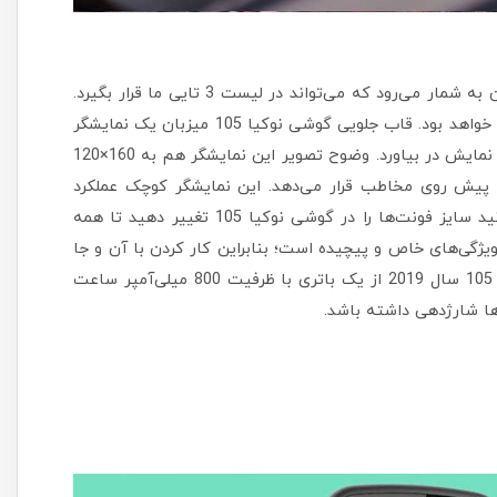
گوشی نوکیا 105 مدل 2019 یک گوشی مناسب برای سالمندان به شمار می‌رود که می‌تواند در لیست 3 تایی ما قرار بگیرد.
نوکیا 105 ظاهر ساده و کلاسیکی دارد و کار با آن بسیار ساده خواهد بود. قاب جلویی گوشی نوکیا 105 میزبان یک نمایشگر
1.77 اینچی TFT است که می‌تواند بیش از 65 هزار رنگ را به نمایش در بیاورد. وضوح تصویر این نمایشگر هم به 160×120
 113 پیسکل در هر اینچ را پیش روی مخاطب قرار می‌دهد. این نمایشگر کوچک عملکرد
خوبی در نمایش متون و نوشته‌ها دارد. همچنین شما می‌توانید سایز فونت‌ها را در گوشی نوکیا 105 تغییر دهید تا همه
یژگی‌های خاص و پیچیده است؛ بنابراین کار کردن با آن و جا
به جایی در منوهای آن بسیار آسان خواهد بود. گوشی نوکیا 105 سال 2019 از یک باتری با ظرفیت 800 میلی‌آمپر ساعت
ها شارژدهی داشته باشد.