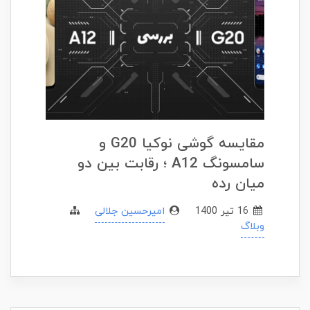
مقایسه گوشی نوکیا G20 و
سامسونگ A12 ؛ رقابت بین دو
میان رده
16 تير 1400
امیرحسین جلالی
وبلاگ