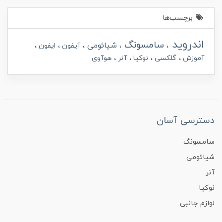
برچسب‌ها
اندروید
سامسونگ
شیائومی
آیفون
ایفون
آموزش
گلکسی
نوکیا
آنر
هوآوی
دسترسی آسان
سامسونگ
شیائومی
آنر
نوکیا
لوازم جانبی