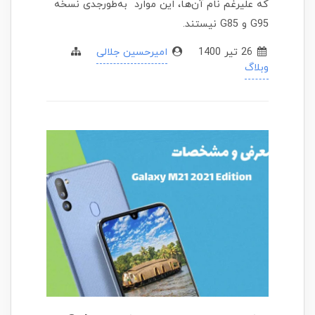
که علیرغم نام آن‌ها، این موارد به‌طورجدی نسخه
G95 و G85 نیستند.
26 تير 1400
امیرحسین جلالی
وبلاگ