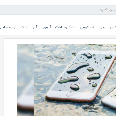
یکس
ویوو
شیائومی
مایکروسافت
آیفون
آنر
تبلت
لوازم جانب