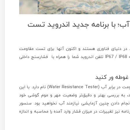
 با برنامه جدید اندروید تست
 در دنیای فناوری هستند و اکنون آنها برای تست مقاومت
گوشی ها در برابر آب یک برنامه جدید که ادعا می کند، رتبه IP67 / IP68 تلفن اندروید شما را همراه با فشارسنج داخلی
 غوطه ور کنید
برنامه اندرویدی جدیدی عرضه شده است که تست کننده مقاومت در برابر آب (Water Resistance Tester) نام دارد. با این
ود، به بررسی بهتر و دقیق‌تر وضعیت مهر و موم‌ گوشی خود
 انجام دادن چنین آزمایشی نیازمند آب نخواهید بود. سنسور
امه نیز تغییرات در میزان فشار وارد آمده را محاسبه و اندازه