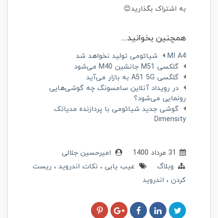
به اشتراک بگذارید
😊
همچنین بخوانید...
MI A4 شیائومی تولید نخواهد شد
گلکسی M51 جانشین M40 می‌شود
گلگسی A51 5G به بازار می‌آید
در رویداد آنلاین سامسونگ چه گوشی‌هایی
رونمایی می‌شود؟
گوشی جدید شیائومی با پردازنده مدیاتک
Dimensity
31 مرداد 1400
امیرحسین جلالی
وبلاگ
عیب یابی
نکات اندروید
ریست
کردن
اندروید