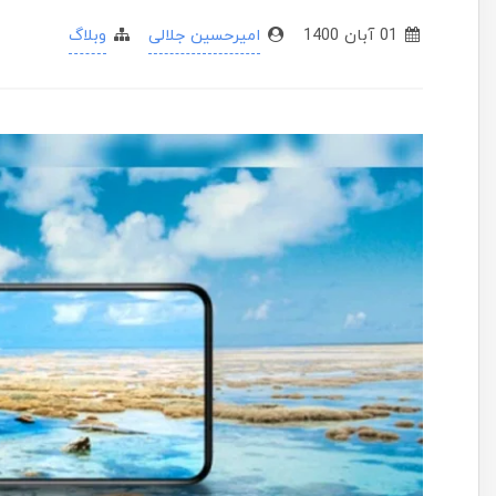
01 آبان 1400
امیرحسین جلالی
وبلاگ