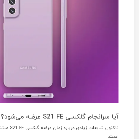
آیا سرانجام گلکسی S21 FE عرضه می‌شود؟
تاکنون شا
است.