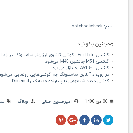
منبع:
notebookcheck
همچنین بخوانید...
گلکسی Fold Lite : گوشی تاشوی ارزان‌تر سامسونگ در راه است!
گلکسی M51 جانشین M40 می‌شود
گلگسی A51 5G به بازار می‌آید
در رویداد آنلاین سامسونگ چه گوشی‌هایی رونمایی می‌شود
گوشی جدید شیائومی با پردازنده مدیاتک Dimensity
06 دی 1400
امیرحسین جلالی
وبلاگ
سا