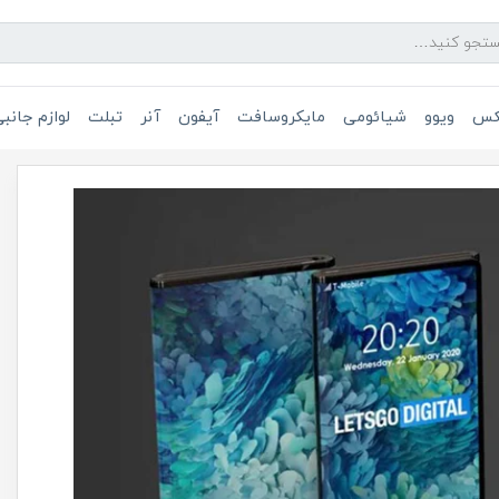
یکس
ویوو
شیائومی
مایکروسافت
آیفون
آنر
تبلت
لوازم جانب