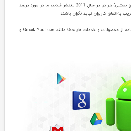
با توجه به اینکه اندروید 3 (لانه زنبوری) و اندروید 4 (ساندویچ بستنی) هر دو در سال 2011 منتشر شدند، ما در مورد درصد
 به‌اتفاق کاربران نباید نگران باشند.
"اگر پس از 27 سپتامبر وارد دستگاه خود شوید، هنگام استفاده از محصولات و خدمات Google مانند Gmail، YouTube و