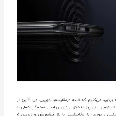
در پنل پشتی، شیائومی ۱۱ تی پرو به ماژول دوربین سه‌گانه برخورد می‌کنیم که البته درمقایسه‌با دوربین می ۱۱ پرو از
دوربین اصلی نسبتا بهتری بهره‌مند است. ماژول دوربین اصلی شیائومی ۱۱ تی پرو متشکل از دوربین اصلی ۱۰۸ مگاپیکسلی با
سایز پیکسل ۲/۱ میکرومتر و فناوری ادغام ۹ پیکسل در ۱ پیکسل و دوربین ۸ مگاپیکسلی با لنز فوق‌عریض و دوربین ۵