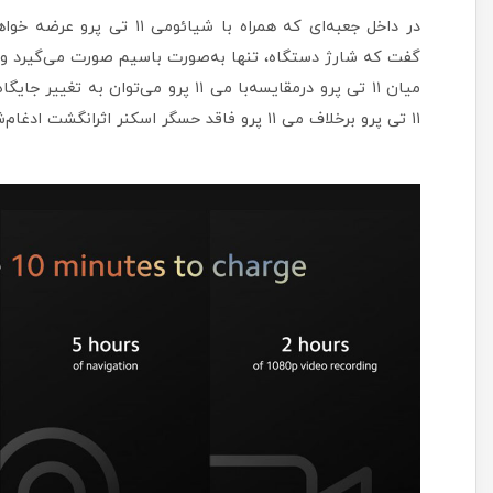
میان ۱۱ تی پرو درمقایسه‌با می ۱۱ پرو 
۱۱ تی پرو برخلاف می ۱۱ پرو فاقد حسگر اسکنر اثرانگشت ادغام‌شده با صفحه‌نمایش خواهد بود.